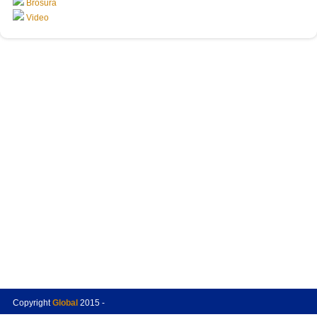
Brošura
Video
Copyright
Global
2015 -