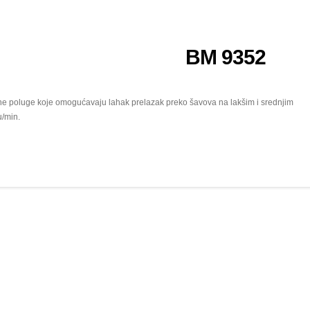
BM 9352
sne poluge koje omogućavaju lahak prelazak preko šavova na lakšim i srednjim
u/min.