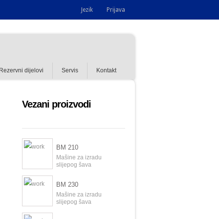
Jezik
Prijava
Rezervni dijelovi
Servis
Kontakt
Vezani proizvodi
BM 210
Mašine za izradu
slijepog šava
BM 230
Mašine za izradu
slijepog šava